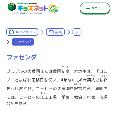
キッズネット
辞典
ふ
ファゼンダ
ファゼンダ
せいど
ブラジルの大農園または農園
制度
。大地主は，「コロ
いみん
けいやく
こうさく
ノ」とよばれる
移民
を使い，4年ないし6年
契約
で
耕作
けいえい
をうけおわせ，コーヒーの大農園を
経営
する。農園内
かこう
には，コーヒーの
加工
工場・学校・教会・病院・市場
などもある。