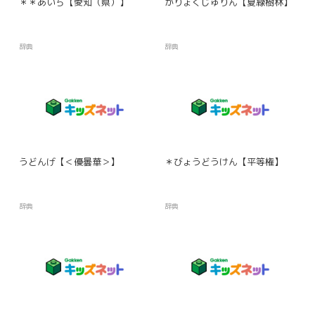
＊＊あいち【愛知（県）】
かりょくじゅりん【夏緑樹林】
辞典
辞典
うどんげ【＜優曇華＞】
＊びょうどうけん【平等権】
辞典
辞典