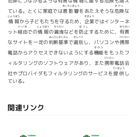
犯罪
につながるような
有害
な
情報
に
接
する
危険
も
増
え
あくえいきょう
きけん
ている。とくに家庭では
悪影響
をあたえそうな
危険
な
じょうほう
きぎょう
情報
から子どもたちを守るため，
企業
ではインターネ
けいゆ
じょうほう
ろうえい
ぼうし
ゆうがい
ット
経由
での
情報
の
漏洩
などを
防止
するために，
有害
はんだんきじゅん
せんべつ
けいたい
なサイトを一定の
判断基準
で
選別
し，パソコンや
携帯
きのう
電話からアクセスできないようにする
機能
をもったフ
けいたい
ィルタリングのソフトウェアがあり，また
携帯
電話会
ていきょう
社やプロバイダもフィルタリングのサービスを
提供
し
ている。
関連リンク