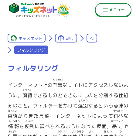
キッズネット
辞典
ふ
フィルタリング
フィルタリング
ゆうがい
インターネット上の
有害
なサイトにアクセスしないよ
えつらん
うに，
閲覧
できるものとできないものを分別する仕組
せんべつ
みのこと。フィルターをかけて
選別
するという意味の
えいご
ゆうえき
英語
からきた言葉。インターネットによって
有益
な
じょうほう
べんり
ぼうりょく
情報
を
便利
に調べられるようになった反面，
暴力
や
はんざい
ゆうがい
じょうほう
せっ
きけん
ふ