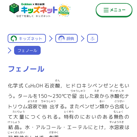
キッズネット
辞典
ふ
フェノール
フェノール
さん
化学式 C
H
OH 石炭
酸
，ヒドロキシベンゼンともい
6
5
りゅうしゅつ
えき
すいさんか
う。タールを150〜230℃で
留出
した
液
から
水酸化
ナ
ようえき
ちゅうしゅつ
るい
ごうせい
トリウム
溶液
で
抽出
する。またベンゼン
類
から
合成
し
たいりょう
とくゆう
むしょく
て
大量
につくられる。
特有
のにおいのある
無色
の
けっしょう
すいようえき
結晶
。水・アルコール・エーテルにとけ，
水溶液
は
じゃくさんせい
げきやく