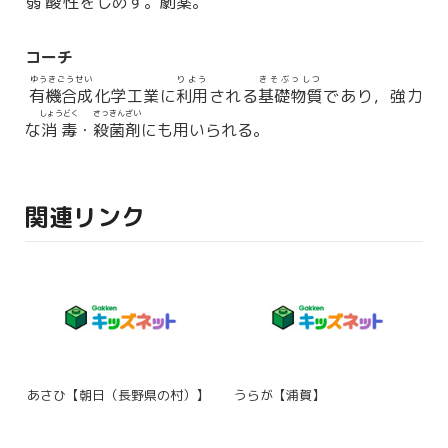
弱酸性
をしめす。
劇薬
。
コーチ
ゆうきごうせい
りよう
きそぶっしつ
有機合成
化学工業に
利用
される
基礎物質
であり，強力
しょうどく
さっきんざい
な
消毒
・
殺菌剤
にも用いられる。
関連リンク
あさひ【朝日（長野県の村）】
うらが【浦賀】