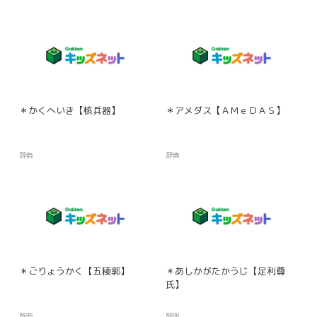
＊かくへいき【核兵器】
＊アメダス【ＡＭｅＤＡＳ】
辞典
辞典
＊ごりょうかく【五稜郭】
＊あしかがたかうじ【足利尊
氏】
辞典
辞典