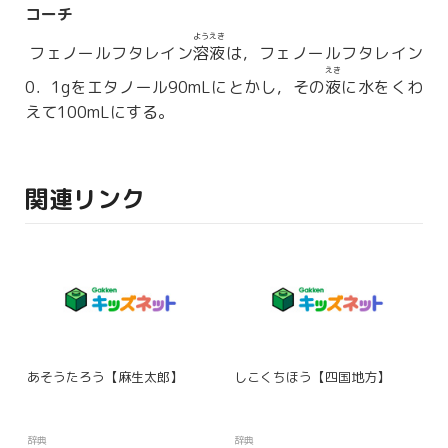
コーチ
ようえき
フェノールフタレイン
溶液
は，フェノールフタレイン
えき
0．1gをエタノール90mLにとかし，その
液
に水をくわ
えて100mLにする。
関連リンク
あそうたろう【麻生太郎】
しこくちほう【四国地方】
辞典
辞典