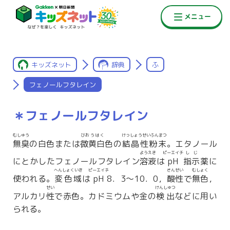
キッズネット
辞典
ふ
フェノールフタレイン
＊フェノールフタレイン
むしゅう
びおうはく
けっしょうせいふんまつ
無臭
の白色または
微黄白
色の
結晶性粉末
。エタノール
ようえき
ピーエイチ
しじ
にとかしたフェノールフタレイン
溶液
は
pH
指示
薬に
へんしょくいき
ピーエイチ
さんせい
むしょく
使われる。
変色域
は
pH
8．3〜10．0，
酸性
で
無色
，
せい
けんしゅつ
アルカリ
性
で赤色。カドミウムや金の
検出
などに用い
られる。