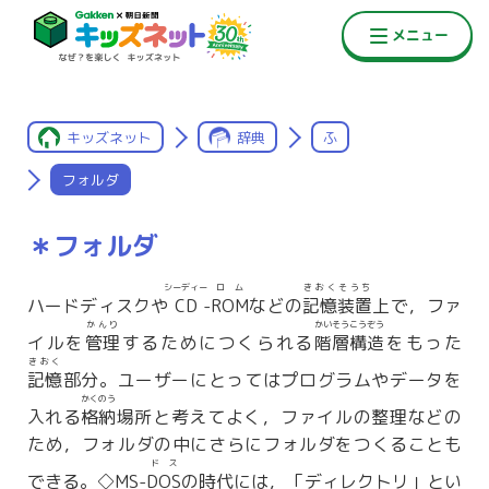
キッズネット
辞典
ふ
フォルダ
＊フォルダ
シーディー
ロム
きおくそうち
ハードディスクや
CD
-
ROM
などの
記憶装置
上で，ファ
かんり
かいそうこうぞう
イルを
管理
するためにつくられる
階層構造
をもった
きおく
記憶
部分。ユーザーにとってはプログラムやデータを
かくのう
入れる
格納
場所と考えてよく，ファイルの整理などの
ため，フォルダの中にさらにフォルダをつくることも
ドス
できる。◇MS-
DOS
の時代には，「ディレクトリ」とい