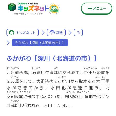
キッズネット
辞典
ふ
ふかがわ【深川（北海道の市）】
ふかがわ【深川（北海道の市）】
ほっかいどう
いしかり
いき
とんでんへい
かいたく
北海道
西部，
石狩
川中流
域
にある都市。
屯田兵
の
開拓
きげん
いしかり
たいしょう
に
起源
をもつ。大正時代に
石狩
川から取水する
大正
用
水ができてから，水田化が急速に進み，北
そらちこくそうちたい
しゅうへん
きゅうりょう
空知穀倉地帯
の中心となった。
周辺
の
丘陵
地ではリン
さいばい
ゴ
栽培
も行われる。人口：2．4万。