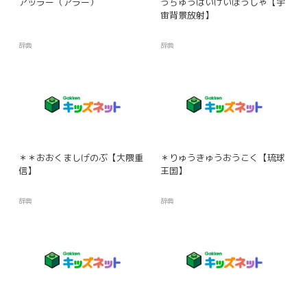
アッラー（アラー）
うちゅうはいけいほうしゃ【宇
宙背景放射】
辞典
辞典
＊＊おおくましげのぶ【大隈重
＊りゅうきゅうおうこく【琉球
信】
王国】
辞典
辞典