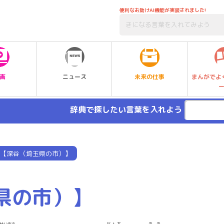
便利なお助けAI機能が実装されました!
未来の仕事
画
ニュース
まんがでよ
辞典で探したい言葉を入れよう
【深谷（埼玉県の市）】
県の市）】