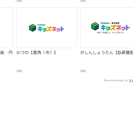
辞典
辞典
高・円
かづの【鹿角（市）】
がしんしょうたん【臥薪嘗
辞典
辞典
Recommended by