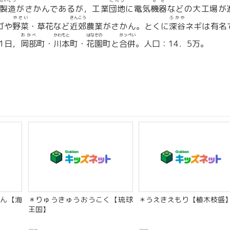
せいぞう
だんち
きき
製造
がさかんであるが，工業
団地
に電気
機器
などの大工場が
やさい
きんこう
ふかや
ゴや
野菜
・草花など
近郊
農業がさかん。とくに
深谷
ネギは有名
おかべ
かわもと
はなぞの
がっぺい
1日，
岡部
町・
川本
町・
花園
町と
合併
。人口：14．5万。
ん【海
＊りゅうきゅうおうこく【琉球
＊うえきえもり【植木枝盛
王国】