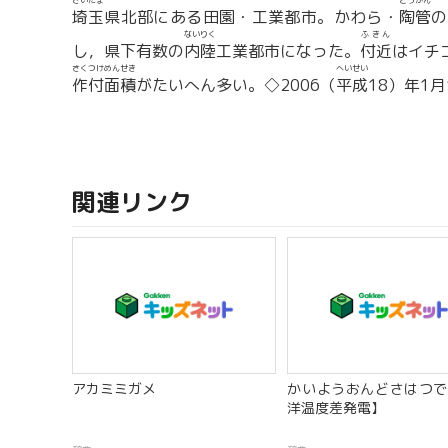
さいたま
とうかん
埼玉
県北部にある田園・工業都市。かわら・
陶管
の
ないりく
ふきん
し，県下有数の
内陸
工業都市になった。
付近
はイチ
さくつけめんせき
へいせい
作付面積
がたいへん多い。◇2006（
平成
18）年1月
関連リンク
アカミミガメ
かいようおんどさはつで
洋温度差発電】