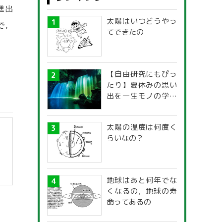
進出
太陽はいつどうやっ
で，
てできたの
【自由研究にもぴっ
たり】夏休みの思い
出を一生モノの学び
に！「光の不思議」
探究ガイド
太陽の温度は何度く
らいなの？
地球はあと何年でな
くなるの，地球の寿
】
命ってあるの