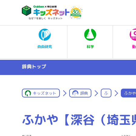
科学
自由研究
動
辞典トップ
キッズネット
辞典
ふ
ふかや
ふかや【深谷（埼玉