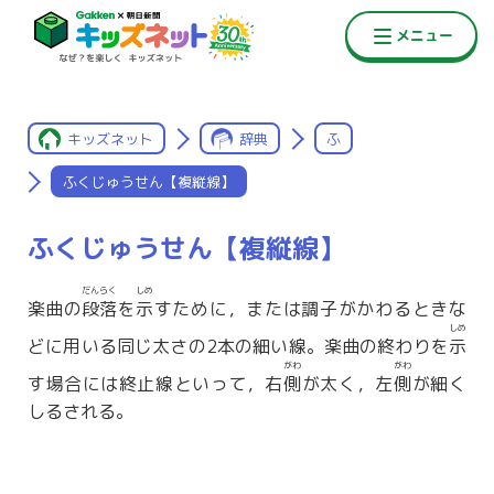
キッズネット
辞典
ふ
ふくじゅうせん【複縦線】
ふくじゅうせん【複縦線】
だんらく
しめ
楽曲の
段落
を
示
すために，または調子がかわるときな
しめ
どに用いる同じ太さの2本の細い線。楽曲の終わりを
示
がわ
がわ
す場合には終止線といって，右
側
が太く，左
側
が細く
しるされる。