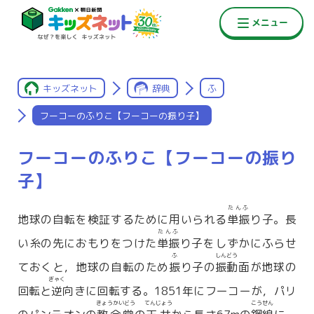
キッズネット
辞典
ふ
フーコーのふりこ【フーコーの振り子】
フーコーのふりこ【フーコーの振り
子】
たんふ
地球の自転を検証するために用いられる
単振
り子。長
たんふ
い糸の先におもりをつけた
単振
り子をしずかにふらせ
ふ
しんどう
ておくと，地球の自転のため
振
り子の
振動
面が地球の
ぎゃく
回転と
逆
向きに回転する。1851年にフーコーが，パリ
きょうかいどう
てんじょう
こうせん