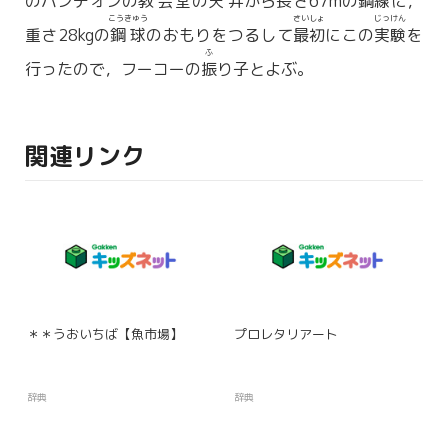
のパンテオンの
教会堂
の
天井
から長さ67mの
鋼線
に，
こうきゅう
さいしょ
じっけん
重さ28kgの
鋼球
のおもりをつるして
最初
にこの
実験
を
ふ
行ったので，フーコーの
振
り子とよぶ。
関連リンク
＊＊うおいちば【魚市場】
プロレタリアート
辞典
辞典