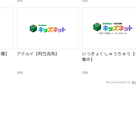
辞典
辞典
雑種】
アテルイ【阿弖流為】
いっきょくしゅうちゅう【
集中】
辞典
辞典
Recommended by