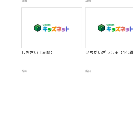
辞典
辞典
しおさい【潮騒】
いちだいざっしゅ【1代
辞典
辞典