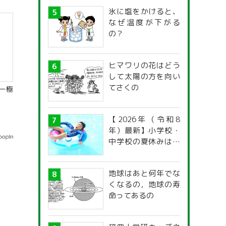
氷に塩をかけると、
なぜ温度が下がる
の？
ヒマワリの花はどう
して太陽の方を向い
てさくの
一極
【2026年（令和8
年）最新】小学校・
中学校の夏休みはい
つからいつまで？ 都
道府県別「夏季休暇
地球はあと何年でな
一覧」
くなるの，地球の寿
命ってあるの