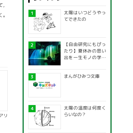
て，
太陽はいつどうやっ
く。
てできたの
【自由研究にもぴっ
たり】夏休みの思い
出を一生モノの学び
に！「光の不思議」
探究ガイド
まんがひみつ文庫
太陽の温度は何度く
らいなの？
アリ