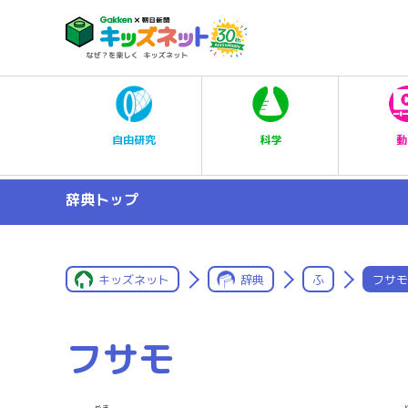
科学
自由研究
動
辞典トップ
キッズネット
辞典
ふ
フサモ
フサモ