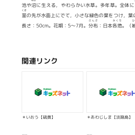
ぬま
池や
沼
に生える，やわらかい水草。多年草。全体に
くき
茎
の先が水面上にでて，小さな緑色の葉をつけ，葉
ぶんぷ
かくち
ひ
長さ：50cm。花期：5〜7月。
分布
：日本
各地
。（
関連リンク
＊いおう【硫黄】
＊あわじしま【淡路島】