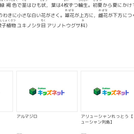
りょくかっしょく
くき
じょう
まい
りんせい
しょか
緑褐色
で
茎
はひも
状
，葉は4
枚
ずつ
輪生
。
初夏
から夏にかけ
おばな
めばな
のわきに小さな白い花がさく。
雄花
が上方に，
雌花
が下方につ
ししょくぶつ
もく
か
被子植物
ユキノシタ
目
アリノトウグサ
科
）
アルマジロ
アリューシャンれっとう【
ューシャン列島】