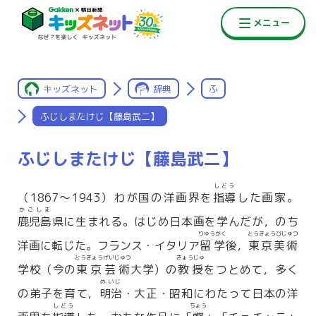
キッズネット
辞典
ふ
ふじしまたけじ【藤島武二】
ふじしまたけじ【藤島武二】
しどう
（1867〜1943）わが国の洋画界を
指導
した画家。
かごしま
鹿児島
県に生まれる。はじめ日本画を学んだが，のち
りゅうがく
とうきょうびじゅつ
洋画に転じた。フランス・イタリア
留学
後，
東京美術
とうきょうげいじゅつ
きょうじゅ
学校（今の
東京芸術
大学）の
教授
をつとめて，多く
めいじ
の弟子を育て，
明治
・大正・昭和にわたって日本の洋
しどう
ちょう