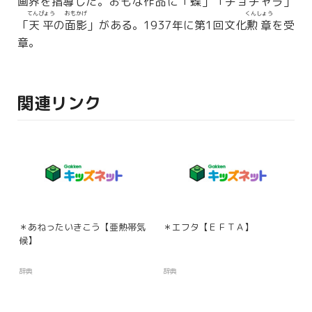
画界を
指導
した。おもな作品に「
蝶
」「チョチャラ」
てんぴょう
おもかげ
くんしょう
「
天平
の
面影
」がある。1937年に第1回文化
勲章
を受
章。
関連リンク
＊あねったいきこう【亜熱帯気
＊エフタ【ＥＦＴＡ】
候】
辞典
辞典