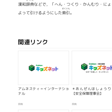
じてん
漢和
辞典
などで，「へん・つくり・かんむり・にょ
さくいん
よって引けるようにした
索引
。
関連リンク
アムネスティ＝インターナショ
＊あんぜんほしょうり
ナル
【安全保障理事会】
辞典
辞典