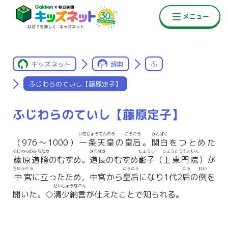
キッズネット
辞典
ふ
ふじわらのていし【藤原定子】
ふじわらのていし【藤原定子】
いちじょうてんのう
こうごう
かんぱく
（976〜1000）
一条天皇
の
皇后
。
関白
をつとめた
ふじわらのみちたか
みちなが
しょうし
じょうとうもんいん
藤原道隆
のむすめ。
道長
のむすめ
彰子
（
上東門院
）が
ちゅうぐう
こうごう
こう
れい
中宮
に立ったため，中宮から
皇后
になり1代2
后
の
例
を
せいしょうなごん
開いた。◇
清少納言
が仕えたことで知られる。