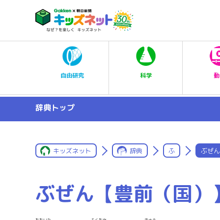
科学
自由研究
動
辞典トップ
キッズネット
辞典
ふ
ぶぜん
ぶぜん【豊前（国）