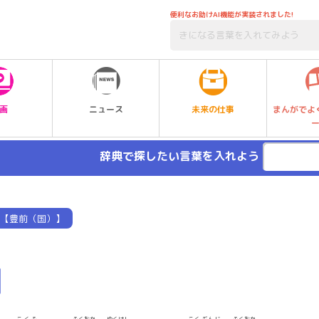
便利なお助けAI機能が実装されました!
未来の仕事
画
ニュース
まんがでよ
辞典で探したい言葉を入れよう
【豊前（国）】
】