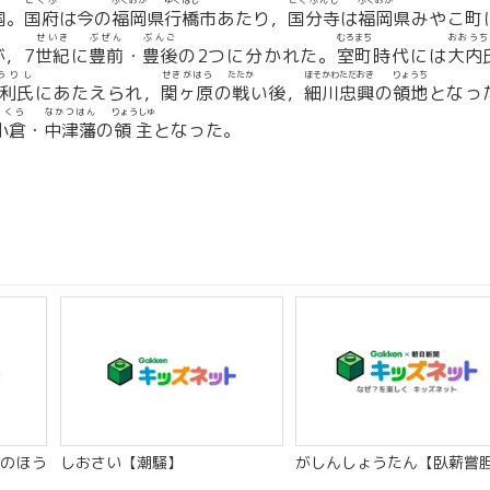
こくふ
ふくおか
ゆくはし
こくぶんじ
ふくおか
国。
国府
は今の
福岡
県
行橋
市あたり，
国分寺
は
福岡
県みやこ町
せいき
ぶぜん
ぶんご
むろまち
おおうち
，7
世紀
に
豊前
・
豊後
の2つに分かれた。
室町
時代には
大内
うりし
せきがはら
たたか
ほそかわただおき
りょうち
利氏
にあたえられ，
関ヶ原
の
戦
い後，
細川忠興
の
領地
となっ
こくら
なかつはん
りょうしゅ
小倉
・
中津藩
の
領主
となった。
のほう
しおさい【潮騒】
がしんしょうたん【臥薪嘗