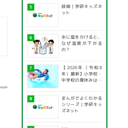
辞典 | 学研キッズネ
ット
氷に塩をかけると、
なぜ温度が下がる
の？
【2026年（令和8
年）最新】小学校・
中学校の夏休みはい
つからいつまで？ 都
道府県別「夏季休暇
まんがでよくわかる
一覧」
シリーズ | 学研キッ
ズネット