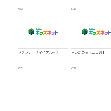
辞典
辞典
ファラデー（マイケル＝）
＊みかづき【三日月】
辞典
辞典