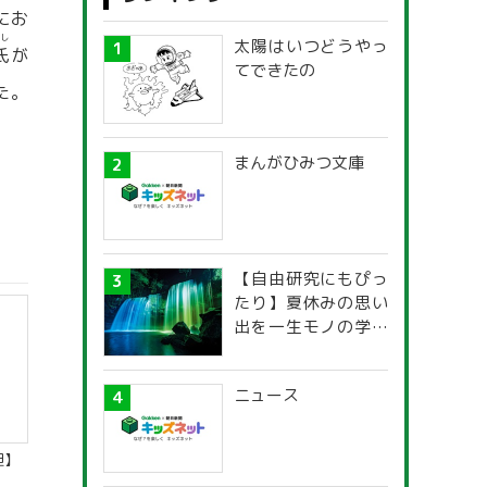
にお
し
太陽はいつどうやっ
氏
が
てできたの
た。
まんがひみつ文庫
【自由研究にもぴっ
たり】夏休みの思い
出を一生モノの学び
に！「光の不思議」
探究ガイド
ニュース
胆】