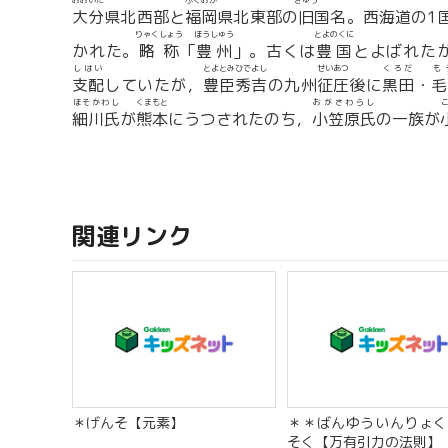
おおいた
ふくおか
きゅう
大分
県北西部と
福岡
県北東部の
旧
国名。西海道の1
りゃくしょう
ほうしゅう
とよのくに
かれた。
略称
「
豊州
」。古くは
豊国
とよばれたが
しはい
とよとみひでよし
せいあつ
くろだ
も
支配
していたが，
豊臣秀吉
の九州
征圧
後に
黒田
・
毛
ほそかわし
くまもと
おがさわらし
細川氏
が
熊本
にうつされたのち，
小笠原氏
の一族が
関連リンク
＊げんそ【元素】
＊＊ばんゆういんりょく
そく【万有引力の法則】