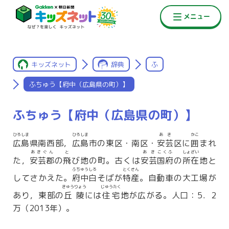
キッズネット
辞典
ふ
ふちゅう【府中（広島県の町）】
ふちゅう【府中（広島県の町）】
ひろしま
ひろしま
あき
かこ
広島
県南西部，
広島
市の東区・南区・
安芸
区に
囲
まれ
あきぐん
と
あき
こくふ
しょざい
た，
安芸郡
の
飛
び地の町。古くは
安芸
国府
の
所在
地と
ふちゅうしろ
とくさん
してさかえた。
府中白
そばが
特産
。自動車の大工場が
きゅうりょう
じゅうたく
あり，東部の
丘陵
には
住宅
地が広がる。人口：5．2
万（2013年）。