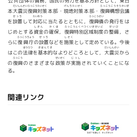
公共団体
の
責務
，
国民
の
努力
を
基本方針
として，東日
だいしんさいふっこうたいさく
げんちたいさく
ふっこうこうそうかいぎ
本
大震災復興対策
本部・
現地対策
本部・
復興構想会議
せっち
たいおう
ふっこうさい
を
設置
して
対応
に当たるとともに，
復興債
の発行をは
しきん
かくほ
ふっこうとくべつくいきせいど
せいび
じめとする
資金
の
確保
，
復興特別区域制度
の
整備
，さ
ふっこうちょう
せっち
しさく
らに
復興庁
の
設置
などを
施策
として定めている。今後
ほうりつ
きほんてき
だいしんさい
はこの
法律
を
基本的
なよりどころとして，
大震災
から
ふっこう
せいさく
じっし
の
復興
のさまざまな
政策
が
実施
されていくことにな
る。
関連リンク