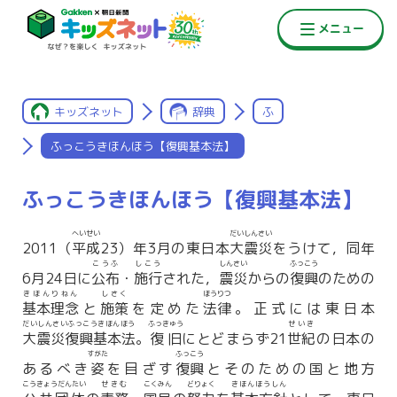
キッズネット
辞典
ふ
ふっこうきほんほう【復興基本法】
ふっこうきほんほう【復興基本法】
へいせい
だいしんさい
2011（
平成
23）年3月の東日本
大震災
をうけて，同年
こうふ
しこう
しんさい
ふっこう
6月24日に
公布
・
施行
された，
震災
からの
復興
のための
きほんりねん
しさく
ほうりつ
基本理念
と
施策
を定めた
法律
。正式には東日本
だいしんさいふっこうきほんほう
ふっきゅう
せいき
大震災復興基本法
。
復旧
にとどまらず21
世紀
の日本の
すがた
ふっこう
あるべき
姿
を目ざす
復興
とそのための国と地方
こうきょうだんたい
せきむ
こくみん
どりょく
きほんほうしん