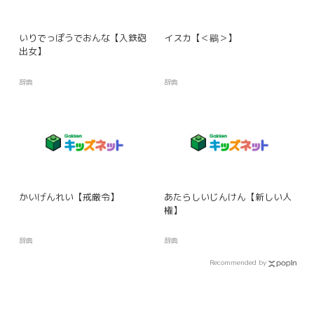
いりでっぽうでおんな【入鉄砲
イスカ【＜鶍＞】
出女】
辞典
辞典
かいげんれい【戒厳令】
あたらしいじんけん【新しい人
権】
辞典
辞典
Recommended by