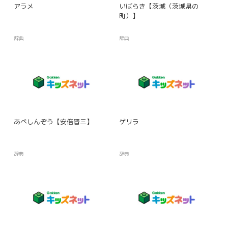
アラメ
いばらき【茨城（茨城県の
町）】
辞典
辞典
あべしんぞう【安倍晋三】
ゲリラ
辞典
辞典