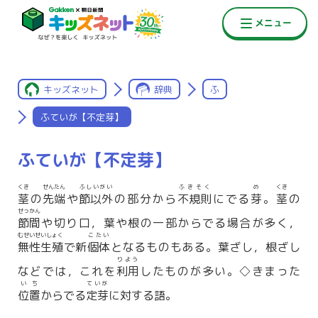
キッズネット
辞典
ふ
ふていが【不定芽】
ふていが【不定芽】
くき
せんたん
ふしいがい
ふきそく
め
くき
茎
の
先端
や
節以外
の部分から
不規則
にでる
芽
。
茎
の
せっかん
節間
や切り口，葉や根の一部からでる場合が多く，
むせいせいしょく
こたい
無性生殖
で新
個体
となるものもある。葉ざし，根ざし
りよう
などでは，これを
利用
したものが多い。◇きまった
いち
ていが
位置
からでる
定芽
に対する語。