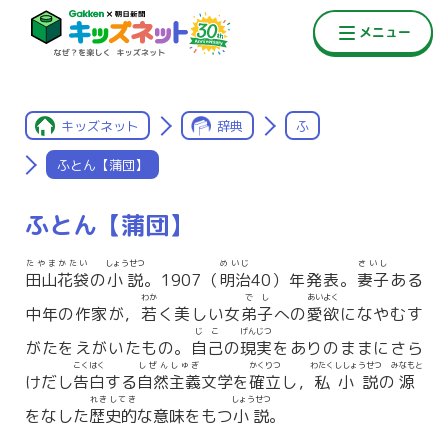
キッズネット
辞典
ふ
ふとん【蒲団】
ふとん【蒲団】
たやまかたい
しょうせつ
めいじ
さいし
田山花袋
の
小説
。1907（
明治
40）年発表。
妻子
ある
わか
でし
あいよく
中年の作家が，
若
く美しい女
弟子
への
愛欲
になやむす
じこ
げんじつ
がたをえがいたもの。
自己
の
現実
をありのままにさら
こくはく
しぜんしゅぎ
かくりつ
わたくししょうせつ
みなもと
けだし
告白
する
自然主義
文学を
確立
し，
私小説
の
源
れきしてき
しょうせつ
をなした
歴史的
な意味をもつ
小説
。