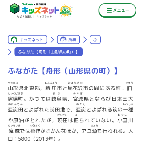
キッズネット
辞典
ふ
ふながた【舟形（山形県の町）】
ふながた【舟形（山形県の町）】
やまがた
しんじょう
おばなざわ
きゅう
山形
県北東部，
新庄
市と
尾花沢
市の間にある町。
旧
しゅくばまち
ぎふ
みやぎ
宿場町
。かつては
岐阜
県，
宮城
県とならび日本三大
あたんでん
あたん
いっしゅ
亜炭田
とよばれた炭田地で，
亜炭
とよばれる炭の
一種
げんざい
ほ
おぐに
や原油がとれたが，
現在
は
掘
られていない。
小国
川
りゅういき
いなさく
りょう
流域
では
稲作
がさかんなほか，アユ
漁
も行われる。人
口：5800（2013年）。