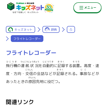
キッズネット
辞典
ふ
フライトレコーダー
フライトレコーダー
ひこうき
うんこうじょうきょう
じどうてき
きろく
そうち
飛行機
の
運航状況
を
自動的
に
記録
する
装置
。高度・速
こうしん
きろく
じこ
度・方向・
交信
の会話などが
記録
される。
事故
などが
げんいん
あったときの
原因
究明に役だつ。
関連リンク