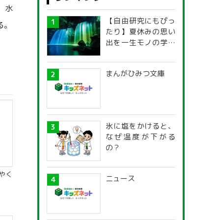
，水
【自由研究にもぴっ
る。
たり】夏休みの思い
出を一生モノの学び
に！「光の不思議」
探究ガイド
まんがひみつ文庫
氷に塩をかけると、
なぜ温度が下がる
の？
やく
ニュース