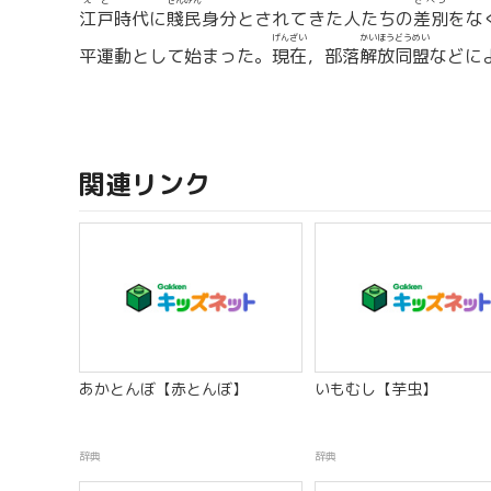
えど
せんみん
さべつ
江戸
時代に
賤民
身分とされてきた人たちの
差別
をな
げんざい
かいほうどうめい
平運動として始まった。
現在
，部落
解放同盟
などに
関連リンク
あかとんぼ【赤とんぼ】
いもむし【芋虫】
辞典
辞典