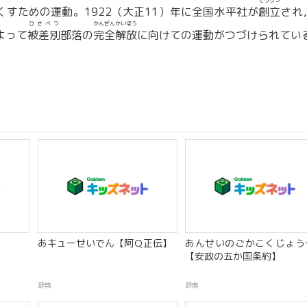
そうりつ
くすための運動。1922（大正11）年に全国水平社が
創立
され
ひさべつ
かんぜんかいほう
よって
被差別
部落の
完全解放
に向けての運動がつづけられてい
あキューせいでん【阿Ｑ正伝】
あんせいのごかこくじょう
【安政の五か国条約】
辞典
辞典