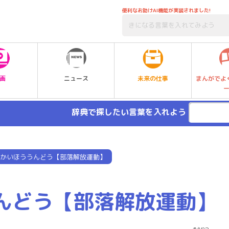
便利なお助けAI機能が実装されました!
未来の仕事
画
ニュース
まんがでよ
辞典で探したい言葉を入れよう
かいほううんどう【部落解放運動】
んどう【部落解放運動】