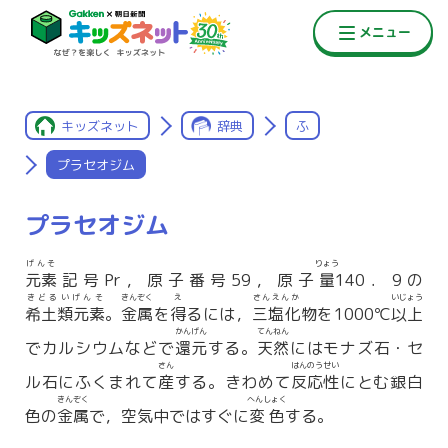
キッズネット
辞典
ふ
プラセオジム
プラセオジム
げんそ
りょう
元素
記号Pr，原子番号59，原子
量
140．9の
きどるいげんそ
きんぞく
え
さんえんか
いじょう
希土類元素
。
金属
を
得
るには，
三塩化
物を1000℃
以上
かんげん
てんねん
でカルシウムなどで
還元
する。
天然
にはモナズ石・セ
さん
はんのうせい
ル石にふくまれて
産
する。きわめて
反応性
にとむ銀白
きんぞく
へんしょく
色の
金属
で，空気中ではすぐに
変色
する。