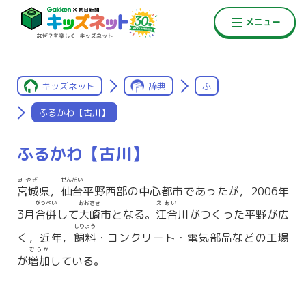
キッズネット
辞典
ふ
ふるかわ【古川】
ふるかわ【古川】
みやぎ
せんだい
宮城
県，
仙台
平野西部の中心都市であったが，2006年
がっぺい
おおさき
えあい
3月
合併
して
大崎
市となる。
江合
川がつくった平野が広
しりょう
く，近年，
飼料
・コンクリート・電気部品などの工場
ぞうか
が
増加
している。