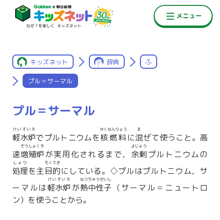
キッズネット
辞典
ふ
プル＝サーマル
プル＝サーマル
けいすいろ
かくねんりょう
ま
軽水炉
でプルトニウムを
核燃料
に
混
ぜて使うこと。高
ぞうしょくろ
よじょう
速
増殖炉
が実用化されるまで，
余剰
プルトニウムの
しょり
もくてき
処理
を主
目的
にしている。◇プルはプルトニウム，サ
けいすいろ
ねつちゅうせいし
ーマルは
軽水炉
が
熱中性子
（サーマル＝ニュートロ
ン）を使うことから。