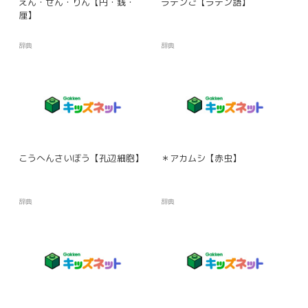
えん・せん・りん【円・銭・
ラテンご【ラテン語】
厘】
辞典
辞典
こうへんさいぼう【孔辺細胞】
＊アカムシ【赤虫】
辞典
辞典