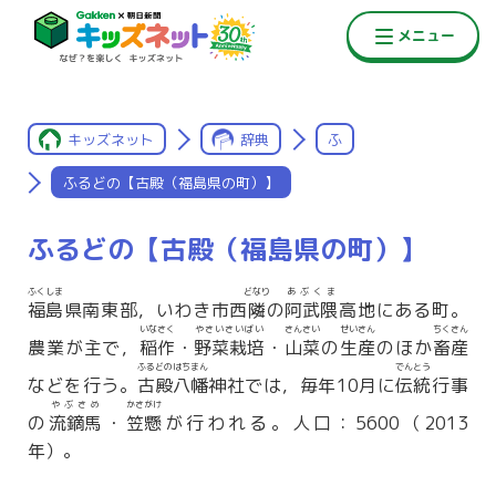
キッズネット
辞典
ふ
ふるどの【古殿（福島県の町）】
ふるどの【古殿（福島県の町）】
ふくしま
どなり
あぶくま
福島
県南東部，いわき市西
隣
の
阿武隈
高地にある町。
いなさく
やさいさいばい
さんさい
せいさん
ちくさん
農業が主で，
稲作
・
野菜栽培
・
山菜
の
生産
のほか
畜産
ふるどのはちまん
でんとう
などを行う。
古殿八幡
神社では，毎年10月に
伝統
行事
やぶさめ
かさがけ
の
流鏑馬
・
笠懸
が行われる。人口：5600（2013
年）。