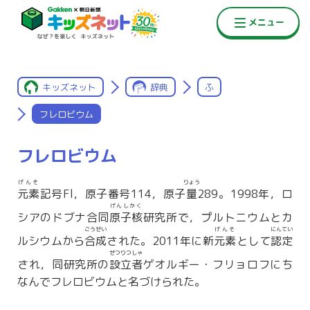
キッズネット
辞典
ふ
フレロビウム
フレロビウム
げんそ
りょう
元素
記号Fl，原子番号114，原子
量
289。1998年，ロ
げんしかく
シアのドブナ合同
原子核
研究所で，プルトニウムとカ
ごうせい
げんそ
にんてい
ルシウムから
合成
された。2011年に新
元素
として
認定
せつりつしゃ
され，同研究所の
設立者
ゲオルギー・フリョロフにち
なんでフレロビウムと名づけられた。