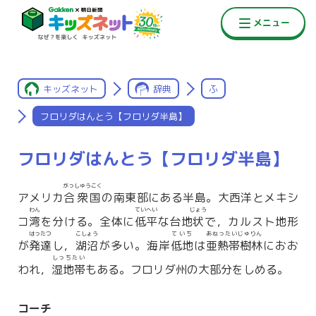
キッズネット
辞典
ふ
フロリダはんとう【フロリダ半島】
フロリダはんとう【フロリダ半島】
がっしゅうこく
アメリカ
合衆国
の南東部にある半島。大西洋とメキシ
わん
ていへい
じょう
コ
湾
を分ける。全体に
低平
な台地
状
で，カルスト地形
はったつ
こしょう
ていち
あねったいじゅりん
が
発達
し，
湖沼
が多い。海岸
低地
は
亜熱帯樹林
におお
しっちたい
われ，
湿地帯
もある。フロリダ州の大部分をしめる。
コーチ