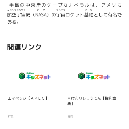
半島の中東岸のケープカナベラルは，アメリカ
こうくううちゅう
ナサ
うちゅう
きち
航空宇宙
局（
NASA
）の
宇宙
ロケット
基地
として有名で
ある。
関連リンク
エイペック【ＡＰＥＣ】
＊けんりしょうてん【権利章
典】
辞典
辞典