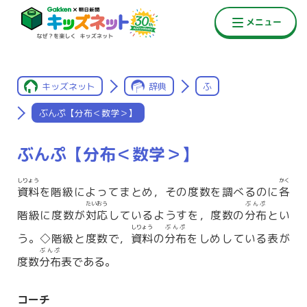
キッズネット
辞典
ふ
ぶんぷ【分布＜数学＞】
ぶんぷ【分布＜数学＞】
しりょう
かく
資料
を階級によってまとめ，その度数を調べるのに
各
たいおう
ぶんぷ
階級に度数が
対応
しているようすを，度数の
分布
とい
しりょう
ぶんぷ
う。◇階級と度数で，
資料
の
分布
をしめしている表が
ぶんぷ
度数
分布
表である。
コーチ