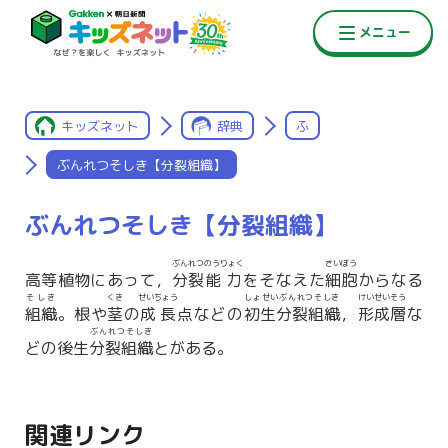
キッズネット
辞典
ふ
ぶんれつそしき【分裂組織】
ぶんれつそしき【分裂組織】
ぶんれつ
のうりょく
さいぼう
高等植物にあって，
分裂
能力
をそなえた
細胞
からなる
そしき
くき
せいちょう
しょせいぶんれつそしき
けいせいそう
組織
。根や
茎
の
成長
点などの
初生分裂組織
，
形成層
な
ぶんれつそしき
どの後生
分裂組織
とがある。
関連リンク