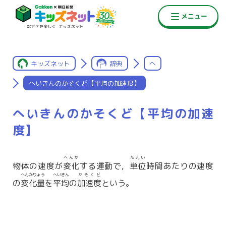
キッズネット
辞典
へ
へいきんのかそくど【平均の加速度】
へいきんのかそくど【平均の加速
度】
へんか
たんい
物体の速度が
変化
する運動で，
単位
時間あたりの速度
へんかりょう
へいきん
かそくど
の
変化量
を
平均
の
加速度
という。