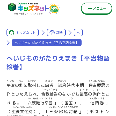
キッズネット
辞典
へ
へいじものがたりえまき【平治物語絵巻】
へいじものがたりえまき【平治物語
絵巻】
へいじ
らん
しゅざい
えまき
かまくら
すみよしけいおん
平治
の
乱
に
取材
した
絵巻
。
鎌倉
時代中期，
住吉慶恩
の
かっせんえまき
さいこう
けっさく
作とつたえられ，
合戦絵巻
のなかでも
最高
の
傑作
とさ
ろくはらぎょうこうのまき
こくほう
しんぜいのまき
れる。「
六波羅行幸巻
」（
国宝
），「
信西巻
」
じゅうようぶんかざい
さんじょうどのやきうちのまき
（
重要文化財
），「
三条殿焼討巻
」（ボストン