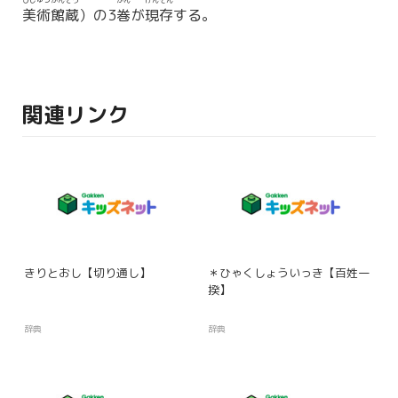
びじゅつかんぞう
かん
げんそん
美術館蔵
）の3
巻
が
現存
する。
関連リンク
きりとおし【切り通し】
＊ひゃくしょういっき【百姓一
揆】
辞典
辞典