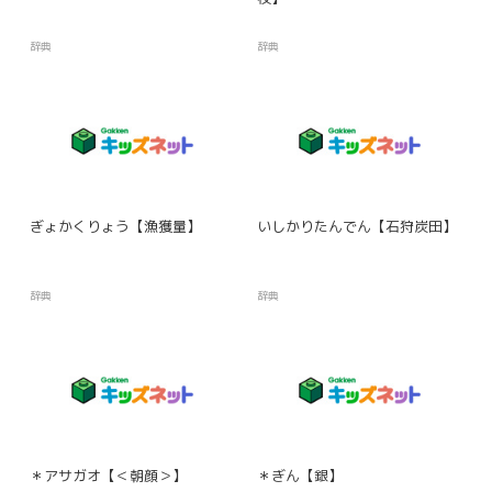
辞典
辞典
ぎょかくりょう【漁獲量】
いしかりたんでん【石狩炭田】
辞典
辞典
＊アサガオ【＜朝顔＞】
＊ぎん【銀】