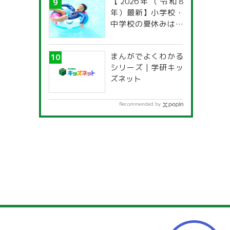
【2026年（令和8
年）最新】小学校・
中学校の夏休みはい
つからいつまで？ 都
道府県別「夏季休暇
まんがでよくわかる
一覧」
シリーズ | 学研キッ
ズネット
Recommended by