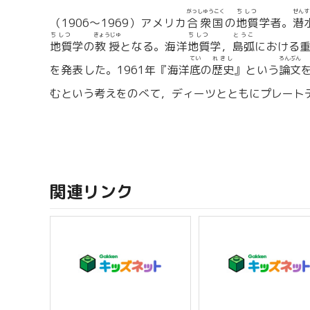
がっしゅうこく
ちしつ
せんす
（1906〜1969）アメリカ
合衆国
の
地質
学者。
潜
ちしつ
きょうじゅ
ちしつ
とうこ
地質
学の
教授
となる。海洋
地質
学，
島弧
における
てい
れきし
ろんぶん
を発表した。1961年『海洋
底
の
歴史
』という
論文
むという考えをのべて，ディーツとともにプレート
関連リンク