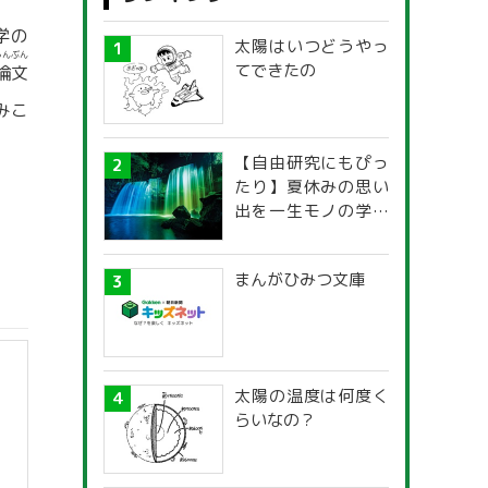
学の
太陽はいつどうやっ
ろんぶん
てできたの
論文
みこ
【自由研究にもぴっ
たり】夏休みの思い
出を一生モノの学び
に！「光の不思議」
探究ガイド
まんがひみつ文庫
太陽の温度は何度く
らいなの？