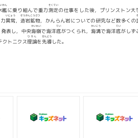
いかん
そくてい
水艦
に乗り組んで重力
測定
の仕事をした後，プリンストン大
いじょう
ぞうがんこうぶつ
重力
異常
，
造岩鉱物
，かんらん岩についての研究など数多くの
かいれい
てい
かいこう
てい
を発表し，中央
海嶺
で海洋
底
がつくられ，
海溝
で海洋
底
がしず
りろん
せんどう
テクトニクス
理論
を
先導
した。