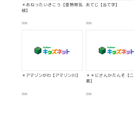
＊あねったいきこう【亜熱帯気
あてじ【当て字】
候】
辞典
辞典
＊アマゾンがわ【アマゾン川】
＊＊にさんかたんそ【二
素】
辞典
辞典