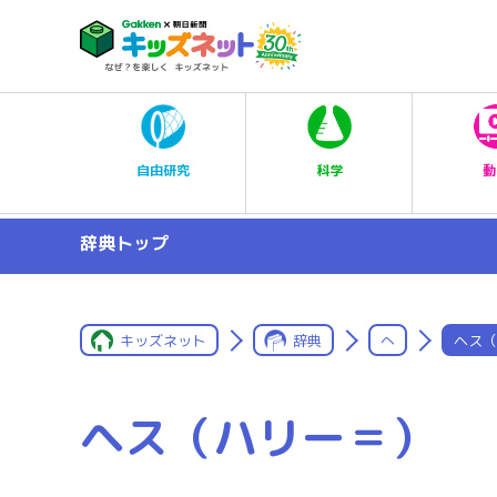
科学
自由研究
動
辞典トップ
キッズネット
辞典
へ
ヘス（
ヘス（ハリー＝）