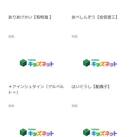
ありあけかい【有明海 】
あべしんぞう【安倍晋三】
辞典
辞典
＊アインシュタイン（アルベル
はいぐうし【配偶子】
ト＝）
辞典
辞典