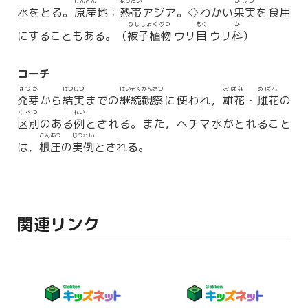
げんさん
ねったい
かじつ
水をとる。
原産
地：
熱帯
アジア。◇わかい
果実
を食用
ひししょくぶつ
もく
か
にすることもある。（
被子植物
ウリ
目
ウリ
科
）
コーチ
はつが
けつじつ
けいぞくかんさつ
おばな
めばな
発芽
から
結実
までの
継続観察
に使われ，
雄花
・
雌花
の
くべつ
れい
区別
のある
例
とされる。また，ヘチマ水がとれること
こんあつ
じつれい
は，
根圧
の
実例
とされる。
関連リンク