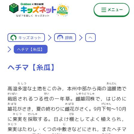
キッズネット
辞典
へ
ヘチマ【糸瓜】
ヘチマ【糸瓜】
たしつ
おんだん
高温
多湿
な土地をこのみ，本州中部から南の
温暖
地で
さいばい
せい
しゆうどうしゅ
栽培
されるつる
性
の一年草。
雌雄同株
で，はじめに
おばな
めばな
げじゅん
雄花
がさき，夏の終わりに
雌花
がさく。9月
下旬
〜10月
かじつ
さいしゅ
だな
に
果実
を
採取
する。日よけ
棚
としてよく植えられ，
かじつ
じ
果実
はたわし・くつの中
敷
きなどにされ，またヘチマ