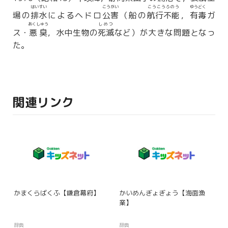
はいすい
こうがい
こうこうふのう
ゆうどく
場の
排水
によるヘドロ
公害
（船の
航行不能
，
有毒
ガ
あくしゅう
しめつ
ス・
悪臭
，水中生物の
死滅
など）が大きな問題となっ
た。
関連リンク
かまくらばくふ【鎌倉幕府】
かいめんぎょぎょう【海面漁
業】
辞典
辞典