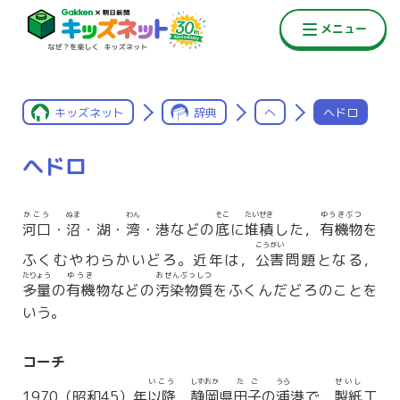
キッズネット
辞典
へ
ヘドロ
ヘドロ
かこう
ぬま
わん
そこ
たいせき
ゆうきぶつ
河口
・
沼
・湖・
湾
・港などの
底
に
堆積
した，
有機物
を
こうがい
ふくむやわらかいどろ。近年は，
公害
問題となる，
たりょう
ゆうき
おせんぶっしつ
多量
の
有機
物などの
汚染物質
をふくんだどろのことを
いう。
コーチ
いこう
しずおか
たご
うら
せいし
1970（昭和45）年
以降
，
静岡
県
田子
の
浦
港で，
製紙
工