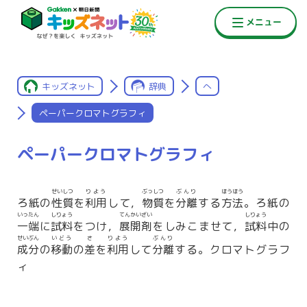
キッズネット
辞典
へ
ペーパークロマトグラフィ
ペーパークロマトグラフィ
せいしつ
りよう
ぶっしつ
ぶんり
ほうほう
ろ紙の
性質
を
利用
して，
物質
を
分離
する
方法
。ろ紙の
いったん
しりょう
てんかいざい
しりょう
一端
に
試料
をつけ，
展開剤
をしみこませて，
試料
中の
せいぶん
いどう
さ
りよう
ぶんり
成分
の
移動
の
差
を
利用
して
分離
する。クロマトグラフ
ィ