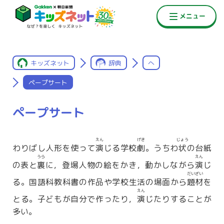
キッズネット
辞典
へ
ペープサート
ペープサート
えん
げき
じょう
わりばし人形を使って
演
じる学校
劇
。うちわ
状
の台紙
うら
えん
の表と
裏
に，登場人物の絵をかき，動かしながら
演
じ
だいざい
る。国語科教科書の作品や学校生活の場面から
題材
を
えん
とる。子どもが自分で作ったり，
演
じたりすることが
多い。