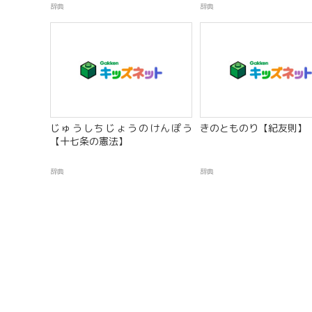
辞典
辞典
じゅうしちじょうのけんぽう
きのとものり【紀友則】
【十七条の憲法】
辞典
辞典