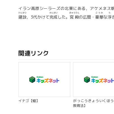
イラン高原シーラーズの北東にある，アケメネス
けんせつ
かんせい
きゅうでん
ごうか
う
建設
，3代かけて
完成
した。
宮殿
の広間・
豪華
な
浮
関連リンク
イナゴ【蝗】
がっこうきょういくほう
教育法】