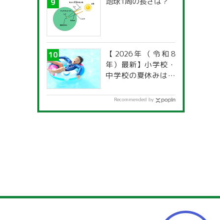
地球1周の長さは？
【2026年（令和8
年）最新】小学校・
中学校の夏休みはい
つからいつまで？ 都
道府県別「夏季休暇
Recommended by
一覧」