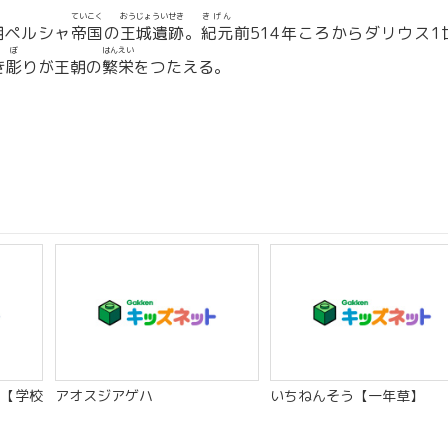
ていこく
おうじょういせき
きげん
朝ペルシャ
帝国
の
王城遺跡
。
紀元
前514年ころからダリウス1
ぼ
はんえい
き
彫
りが王朝の
繁栄
をつたえる。
【学校
アオスジアゲハ
いちねんそう【一年草】