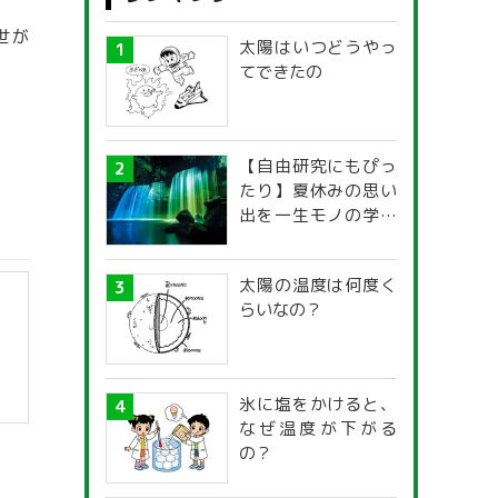
世が
太陽はいつどうやっ
てできたの
【自由研究にもぴっ
たり】夏休みの思い
出を一生モノの学び
に！「光の不思議」
探究ガイド
太陽の温度は何度く
らいなの？
氷に塩をかけると、
なぜ温度が下がる
の？