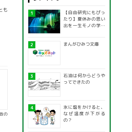
とも
【自由研究にもぴっ
たり】夏休みの思い
出を一生モノの学び
に！「光の不思議」
探究ガイド
まんがひみつ文庫
石油は何からどうや
ってできたの
氷に塩をかけると、
なぜ温度が下がる
政の
の？