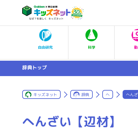
科学
自由研究
動
辞典トップ
キッズネット
辞典
へ
へんざ
へんざい【辺材】