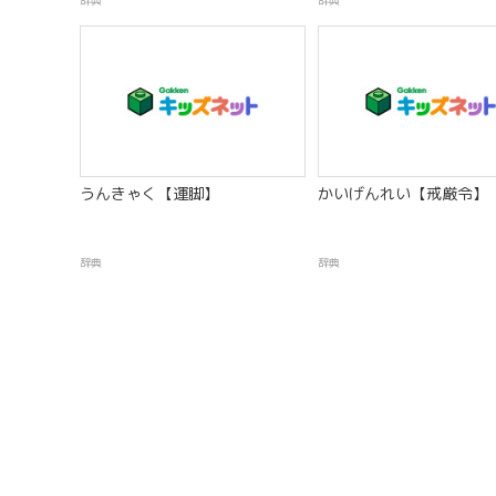
辞典
辞典
うんきゃく【運脚】
かいげんれい【戒厳令】
辞典
辞典