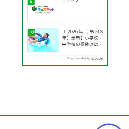
ニュース
【2026年（令和8
年）最新】小学校・
中学校の夏休みはい
つからいつまで？ 都
道府県別「夏季休暇
Recommended by
一覧」