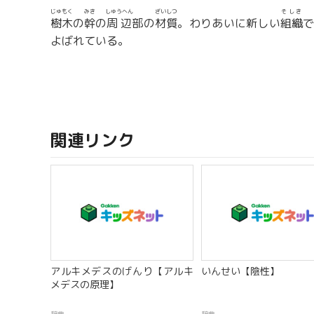
じゅもく
みき
しゅうへん
ざいしつ
そしき
樹木
の
幹
の
周辺
部の
材質
。わりあいに新しい
組織
よばれている。
関連リンク
アルキメデスのげんり【アルキ
いんせい【陰性】
メデスの原理】