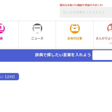
便利なお助けAI機能が実装されました!
未来の仕事
画
ニュース
まんがでよ
辞典で探したい言葉を入れよう
い【辺材】