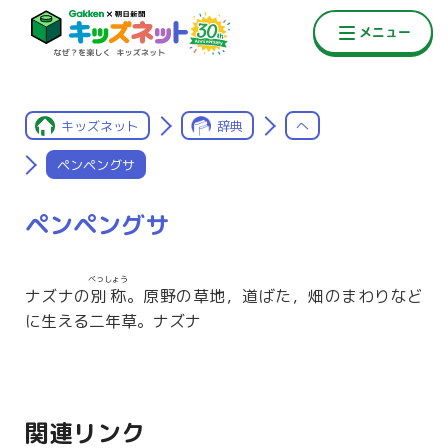
キッズネット
辞典
へ
ペンペングサ
ペンペングサ
べっしょう
ナズナの
別称
。原野の草地，道ばた，畑のまわりなど
に生える二年草。ナズナ
関連リンク