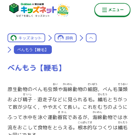
キッズネット
辞典
へ
べんもう【鞭毛】
べんもう【鞭毛】
るい
かいめん
さいぼう
そうるい
原生動物のべん毛虫
類
や
海綿
動物の
細胞
，べん毛
藻類
せいし
せんもう
および
精子
・遊走子などに見られる毛。
繊毛
とちがっ
て数が少なく，やや太くて長い。これをむちのように
きかん
かいめん
ふって水中を泳ぐ運動
器官
であるが，
海綿
動物では水
こんぽんてき
せんもう
流をおこして食物をとらえる。
根本的
なつくりは
繊毛