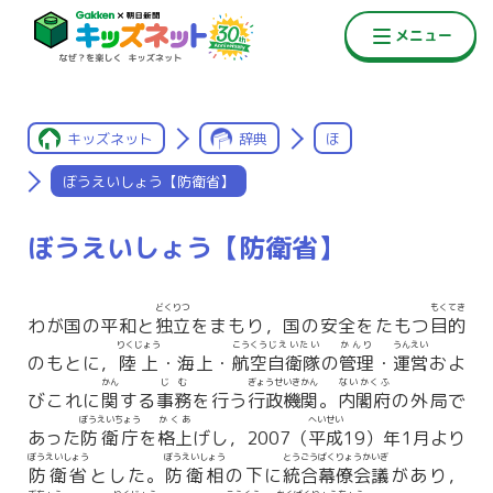
キッズネット
辞典
ほ
ぼうえいしょう【防衛省】
ぼうえいしょう【防衛省】
どくりつ
もくてき
わが国の平和と
独立
をまもり，国の安全をたもつ
目的
りくじょう
こうくう
じえいたい
かんり
うんえい
のもとに，
陸上
・海上・
航空
自衛隊
の
管理
・
運営
およ
かん
じむ
ぎょうせいきかん
ないかくふ
びこれに
関
する
事務
を行う
行政機関
。
内閣府
の外局で
ぼうえいちょう
かくあ
へいせい
あった
防衛庁
を
格上
げし，2007（
平成
19）年1月より
ぼうえいしょう
ぼうえいしょう
とうごうばくりょうかいぎ
防衛省
とした。
防衛相
の下に
統合幕僚会議
があり，