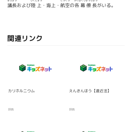
ぎちょう
りくじょう
こうくう
かくばくりょうちょう
議長
および
陸上
・海上・
航空
の
各幕僚長
がいる。
関連リンク
カリホルニウム
えんきんほう【遠近法】
辞典
辞典