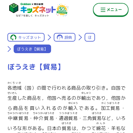
キッズネット
辞典
ほ
ぼうえき【貿易】
ぼうえき【貿易】
かく
ちいき
各
地域
（国）の間で行われる商品の取り引き。自国で
せいさん
ゆしゅつ
生産
した商品を，他国へ売るのが
輸出
であり，他国か
ゆにゅう
かこうぼうえき
ら商品を買い入れるのが
輸入
である。
加工貿易
・
ちゅうけいぼうえき
ちゅうかいぼうえき
つうかぼうえき
ぼうえき
中継貿易
・
仲介貿易
・
通過貿易
・三角
貿易
など，いろ
ぼうえき
めんか
いろな形がある。日本の
貿易
は，かつて
綿花
・羊毛な