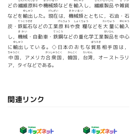
せんいげんりょう
きかいるい
ゆにゅう
せんいせいひん
ざっか
どの
繊維原料
や
機械類
などを
輸入
し，
繊維製品
や
雑貨
ゆしゅつ
げんざい
きかいるい
などを
輸出
した。
現在
は，
機械類
とともに，石油・石
てっこうせき
げんりょう
しょくりょう
たいりょう
ゆにゅう
炭・
鉄鉱石
などの工業
原料
や
食糧
などを
大量
に
輸入
きかい
てっこう
せいひん
し，
機械
・自動車・
鉄鋼
などの重化学工業
製品
を中心
ゆしゅつ
ぼうえき
に
輸出
している。◇日本のおもな
貿易
相手国は，
ちゅうごく
がっしゅうこく
かんこく
たいわん
中国
，アメリカ
合衆国
，
韓国
，
台湾
，オーストラリ
ア，タイなどである。
関連リンク