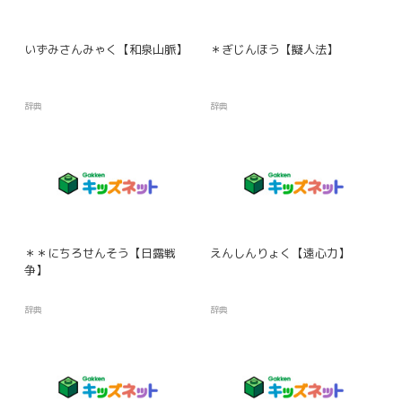
いずみさんみゃく【和泉山脈】
＊ぎじんほう【擬人法】
辞典
辞典
＊＊にちろせんそう【日露戦
えんしんりょく【遠心力】
争】
辞典
辞典