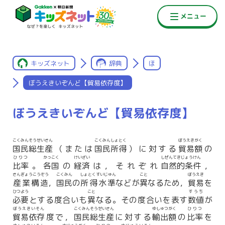
キッズネット
辞典
ほ
ぼうえきいぞんど【貿易依存度】
ぼうえきいぞんど【貿易依存度】
こくみんそうせいさん
こくみんしょとく
ぼうえき
がく
国民総生産
（または
国民所得
）に対する
貿易
額
の
ひりつ
かっこく
けいざい
しぜんてきじょうけん
比率
。
各国
の
経済
は，それぞれ
自然的条件
，
さんぎょうこうぞう
こくみん
しょとくすいじゅん
こと
ぼうえき
産業構造
，
国民
の
所得水準
などが
異
なるため，
貿易
を
ひつよう
こと
すうち
必要
とする度合いも
異
なる。その度合いを表す
数値
が
ぼうえきいそん
こくみんそうせいさん
ゆしゅつ
がく
ひりつ
貿易依存
度で，
国民総生産
に対する
輸出
額
の
比率
を