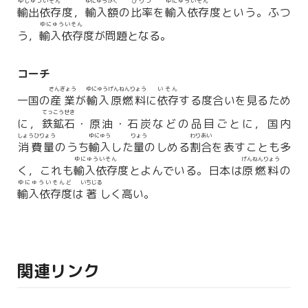
ゆしゅついそん
ゆにゅう
がく
ひりつ
ゆにゅういそん
輸出依存
度，
輸入
額
の
比率
を
輸入依存
度という。ふつ
ゆにゅういそん
う，
輸入依存
度が問題となる。
コーチ
さんぎょう
ゆにゅうげんねんりょう
いそん
一国の
産業
が
輸入原燃料
に
依存
する度合いを見るため
てっこうせき
に，
鉄鉱石
・原油・石炭などの品目ごとに，国内
しょうひりょう
ゆにゅう
りょう
わりあい
消費量
のうち
輸入
した
量
のしめる
割合
を表すことも多
ゆにゅういそん
げんねんりょう
く，これも
輸入依存
度とよんでいる。日本は
原燃料
の
ゆにゅういそんど
いちじる
輸入依存度
は
著
しく高い。
関連リンク