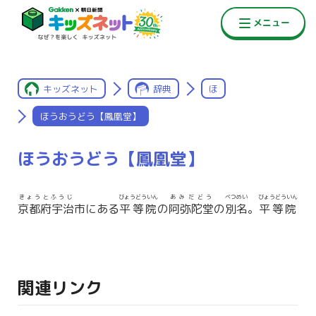
キッズネット
辞典
ほ
ほうおうどう【鳳凰堂】
ほうおうどう【鳳凰堂】
きょうとふうじ
びょうどういん
あみだどう
べつめい
びょうどういん
京都府宇治
市にある
平等院
の
阿弥陀堂
の
別名
。
平等院
関連リンク