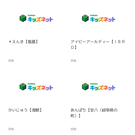
＊えんき【塩基】
アイビーアールディー【ＩＢＲ
Ｄ】
辞典
辞典
かいじゅう【海獣】
あんぱち【安八（岐阜県の
町）】
辞典
辞典