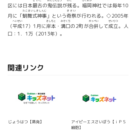
さいこ
おにでんせつ
のこ
ふくおか
区には日本
最古
の
鬼伝説
が
残
る。
福岡
神社では毎年10
たこまいしきしんじ
きさい
月に「
蛸舞式神事
」という
奇祭
が行われる。◇2005年
へいせい
きしもと
みぞくち
がっぺい
せいりつ
（
平成
17）1月に
岸本
・
溝口
の2町が
合併
して
成立
。人
口：1．1万（2013年）。
関連リンク
じょうはつ【蒸発】
アイピーエスさいぼう【ｉＰＳ
細胞】