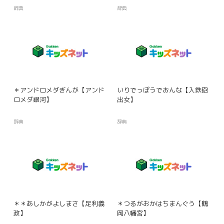
辞典
辞典
＊アンドロメダぎんが【アンド
いりでっぽうでおんな【入鉄砲
ロメダ銀河】
出女】
辞典
辞典
＊＊あしかがよしまさ【足利義
＊つるがおかはちまんぐう【鶴
政】
岡八幡宮】