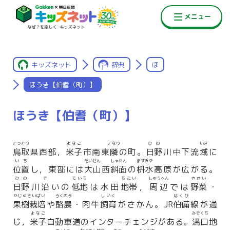
キッズネット
辞典
ほ
ほうき【伯耆（町）】
ほうき【伯耆（町）】
とっとり
よなご
どなり
ひの
いき
鳥取
県西部，
米子
市南東
隣
の町。
日野
川中下流
域
に
いち
だいせん
しゃめん
ますみず
位置
し，東部には
大山
西
斜面
の
枡水
高原が広がる。
ひの
ぞ
ていち
ちたい
しゅうへん
やさい
日野
川
沿
いの
低地
は水田
地帯
，
周辺
では
野菜
・
かじゅさいばい
らくのう
しいく
はくび
果樹栽培
や
酪農
・肉牛
飼育
がさかん。JR
伯備
線が通
よなご
みぞくち
じ，
米子
自動車道のインターチェンジがある。
溝口
地