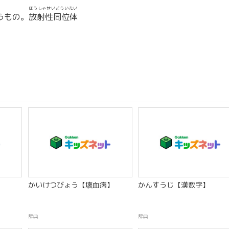
ほうしゃせいどういたい
うもの。
放射性同位体
かいけつびょう【壊血病】
かんすうじ【漢数字】
辞典
辞典