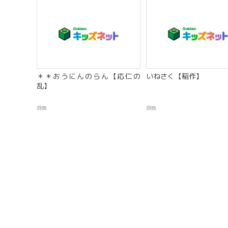
＊＊おうにんのらん【応仁の
いねさく【稲作】
乱】
辞典
辞典