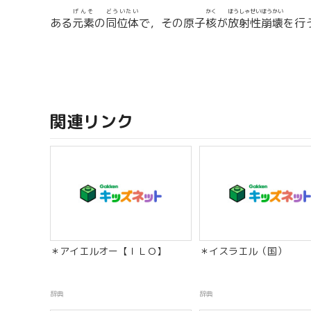
げんそ
どういたい
かく
ほうしゃせいほうかい
ある
元素
の
同位体
で，その原子
核
が
放射性崩壊
を行
関連リンク
＊アイエルオー【ＩＬＯ】
＊イスラエル（国）
辞典
辞典