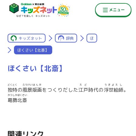
キッズネット
辞典
ほ
ほくさい【北斎】
ほくさい【北斎】
どくとく
ふうけい
はんが
えど
うきよえ
し
独特
の
風景
版画
をつくりだした
江戸
時代の
浮世絵
師
。
かつしかほくさい
葛飾北斎
関連リンク