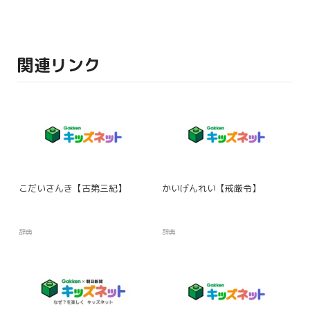
関連リンク
こだいさんき【古第三紀】
かいげんれい【戒厳令】
辞典
辞典