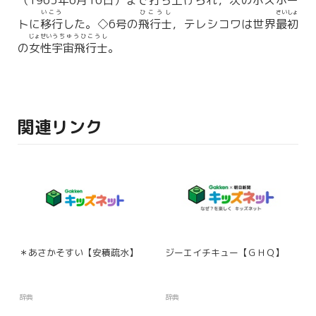
（1963年6月16日）まで打ち上げられ，次のボスホー
いこう
ひこうし
さいしょ
トに
移行
した。◇6号の
飛行士
，テレシコワは世界
最初
じょせい
うちゅうひこうし
の
女性
宇宙飛行士
。
関連リンク
＊あさかそすい【安積疏水】
ジーエイチキュー【ＧＨＱ】
辞典
辞典