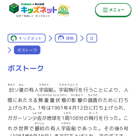
キッズネット
辞典
ほ
ボストーク
ボストーク
きゅう
れん
うちゅう
うちゅうひこう
旧
ソ
連
の有人
宇宙
船。
宇宙飛行
を行うことにより，人
むじゅうりょうじょうたい
えいきょう
ちょうさ
間にあたえる
無重量状態
の
影響
の
調査
のために打ち
上げられた。1号は1961年4月12日に打ち上げられ，
しょうさ
しゅう
ひこう
ガガーリン
少佐
が地球を1
周
108分の
飛行
を行った。こ
さいしょ
うちゅう
れが世界で
最初
の有人
宇宙
船であった。その後6号